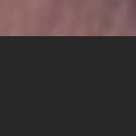
WILLKOMMEN
Das Jaw Ink Tattoo Studio gehört zu den angesagtesten
Studios in Wien und überzeugt mit seinem Preis-
Leistungsverhältnis.
Unser Ziel sind zufriedene Kunden, deshalb nehmen wir uns
für jeden Kunden die nötige Zeit, um die bestmöglichen
Ergebnisse zu erzielen.